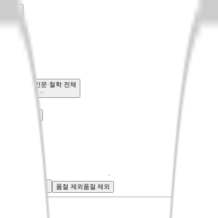
철학
국내도서
인문
철학
전체
전체보기
베스트셀러
신상품
회원리뷰
CASTing
혜택
혜택
품절 제외
품절 제외
신상품순