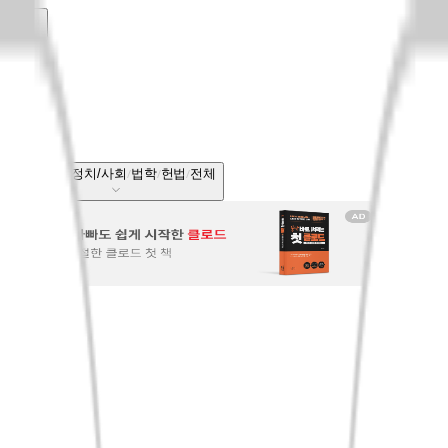
헌법
국내도서
정치/사회
법학
헌법
전체
전체보기
베스트셀러
신상품
회원리뷰
CASTing