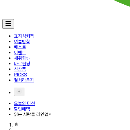
표지석키캡
여름방학
베스트
이벤트
새취향✨
바로펀딩
신상품
PICKS
컬처라운지
오늘의 미션
할인혜택
읽는 사람들 라인업