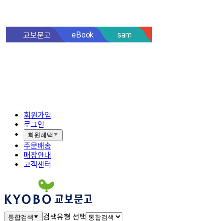
sam
eBook
교보문고
핫트랙스
바로출
회원가입
로그인
회원혜택
주문배송
매장안내
고객센터
검색유형 선택
통합검색