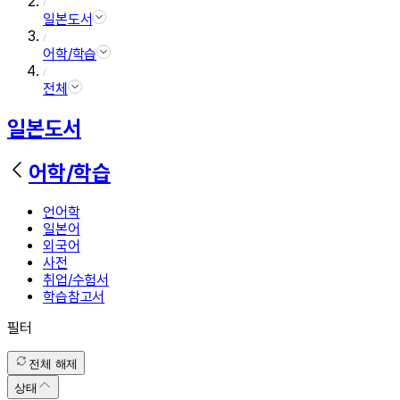
일본도서
어학/학습
전체
일본도서
어학/학습
언어학
일본어
외국어
사전
취업/수험서
학습참고서
필터
전체 해제
상태